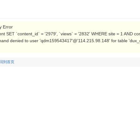
Error
t SET `content_id` = '2979', `views` = '2832' WHERE site = 1 AND co
nd denied to user 'qdm159543417'@'114.215.98.148' for table 'dux_c
回到首页