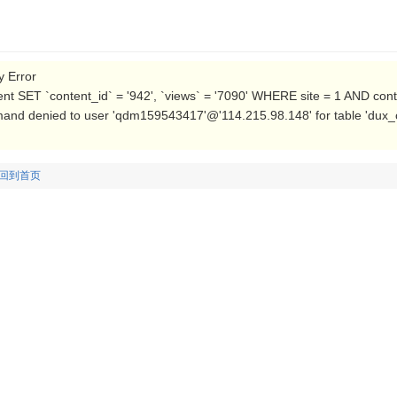
Error
t SET `content_id` = '942', `views` = '7090' WHERE site = 1 AND con
nd denied to user 'qdm159543417'@'114.215.98.148' for table 'dux_c
回到首页