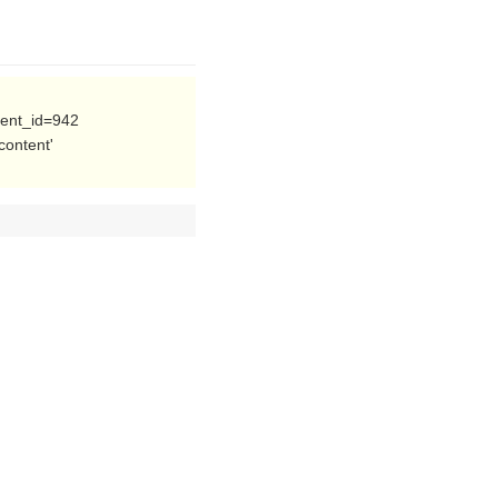
tent_id=942
ontent'