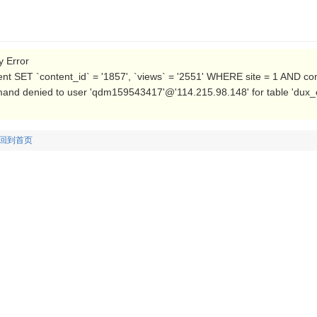
Error
t SET `content_id` = '1857', `views` = '2551' WHERE site = 1 AND co
nd denied to user 'qdm159543417'@'114.215.98.148' for table 'dux_c
回到首页