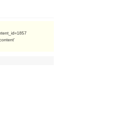
ntent_id=1857
ontent'