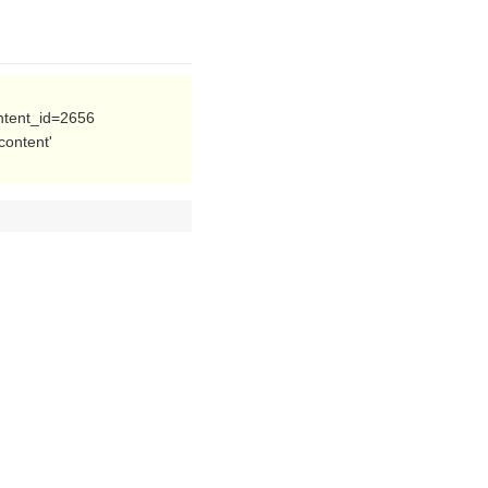
ntent_id=2656
ontent'