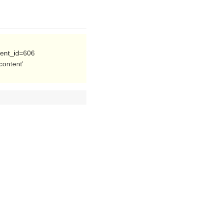
tent_id=606
ontent'