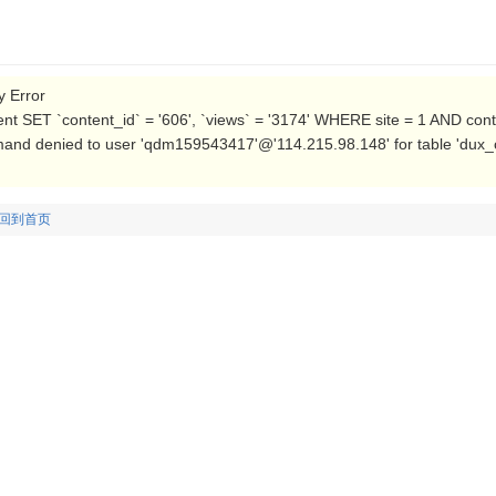
Error
t SET `content_id` = '606', `views` = '3174' WHERE site = 1 AND con
nd denied to user 'qdm159543417'@'114.215.98.148' for table 'dux_c
回到首页